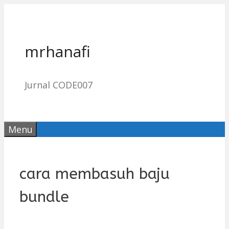
Skip
to
content
mrhanafi
Jurnal CODE007
Menu
cara membasuh baju
bundle