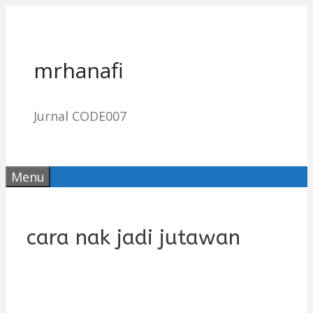
Skip
to
content
mrhanafi
Jurnal CODE007
Menu
cara nak jadi jutawan