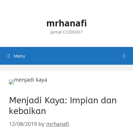
Skip
to
content
mrhanafi
Jurnal CODE007
Menu
Menjadi Kaya: Impian dan
kebaikan
12/08/2019
by
mrhanafi