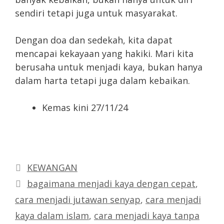
sendiri tetapi juga untuk masyarakat.
Dengan doa dan sedekah, kita dapat
mencapai kekayaan yang hakiki. Mari kita
berusaha untuk menjadi kaya, bukan hanya
dalam harta tetapi juga dalam kebaikan.
Kemas kini 27/11/24
Categories
KEWANGAN
Tags
bagaimana menjadi kaya dengan cepat
,
cara menjadi jutawan senyap
,
cara menjadi
kaya dalam islam
,
cara menjadi kaya tanpa