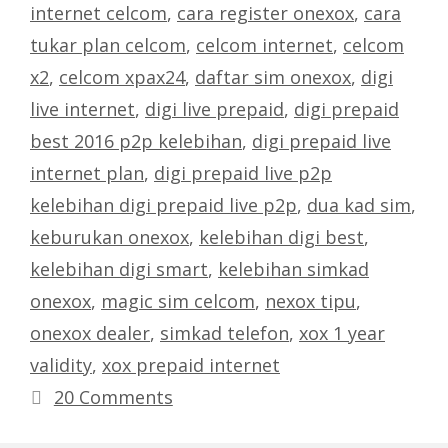
internet celcom
,
cara register onexox
,
cara
tukar plan celcom
,
celcom internet
,
celcom
x2
,
celcom xpax24
,
daftar sim onexox
,
digi
live internet
,
digi live prepaid
,
digi prepaid
best 2016 p2p kelebihan
,
digi prepaid live
internet plan
,
digi prepaid live p2p
kelebihan digi prepaid live p2p
,
dua kad sim
,
keburukan onexox
,
kelebihan digi best
,
kelebihan digi smart
,
kelebihan simkad
onexox
,
magic sim celcom
,
nexox tipu
,
onexox dealer
,
simkad telefon
,
xox 1 year
validity
,
xox prepaid internet
20 Comments