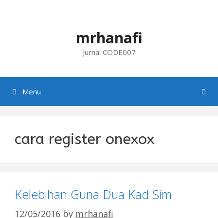
Skip
to
content
mrhanafi
Jurnal CODE007
Menu
cara register onexox
Kelebihan Guna Dua Kad Sim
12/05/2016
by
mrhanafi