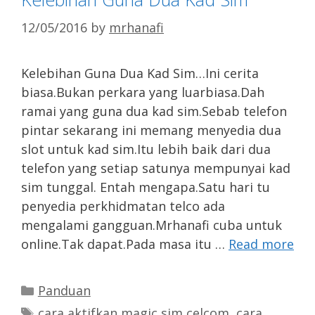
12/05/2016
by
mrhanafi
Kelebihan Guna Dua Kad Sim…Ini cerita
biasa.Bukan perkara yang luarbiasa.Dah
ramai yang guna dua kad sim.Sebab telefon
pintar sekarang ini memang menyedia dua
slot untuk kad sim.Itu lebih baik dari dua
telefon yang setiap satunya mempunyai kad
sim tunggal. Entah mengapa.Satu hari tu
penyedia perkhidmatan telco ada
mengalami gangguan.Mrhanafi cuba untuk
online.Tak dapat.Pada masa itu …
Read more
Categories
Panduan
Tags
cara aktifkan magic sim celcom
,
cara