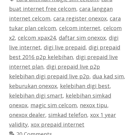
buat internet free celcom
,
cara langgan
internet celcom
,
cara register onexox
,
cara
tukar plan celcom
,
celcom internet
,
celcom
x2
,
celcom xpax24
,
daftar sim onexox
,
digi
live internet
,
digi live prepaid
,
digi prepaid
best 2016 p2p kelebihan
,
digi prepaid live
internet plan
,
digi prepaid live p2p
kelebihan digi prepaid live p2p
,
dua kad sim
,
keburukan onexox
,
kelebihan digi best
,
kelebihan digi smart
,
kelebihan simkad
onexox
,
magic sim celcom
,
nexox tipu
,
onexox dealer
,
simkad telefon
,
xox 1 year
validity
,
xox prepaid internet
20 Comments