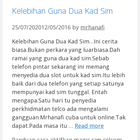
Kelebihan Guna Dua Kad Sim
25/07/2020
12/05/2016
by
mrhanafi
Kelebihan Guna Dua Kad Sim…Ini cerita
biasa.Bukan perkara yang luarbiasa.Dah
ramai yang guna dua kad sim.Sebab
telefon pintar sekarang ini memang
menyedia dua slot untuk kad sim.Itu lebih
baik dari dua telefon yang setiap satunya
mempunyai kad sim tunggal. Entah
mengapa.Satu hari tu penyedia
perkhidmatan telco ada mengalami
gangguan.Mrhanafi cuba untuk online.Tak
dapat.Pada masa itu …
Read more
Categories
Tags
Panduan
cara aktifkan magic sim celcom
,