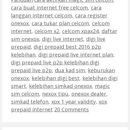
cara buat internet free celcom
,
cara
langgan internet celcom
,
cara register
onexox
,
cara tukar plan celcom
,
celcom
internet
,
celcom x2
,
celcom xpax24
,
daftar
sim onexox
,
digi live internet
,
digi live
prepaid
,
digi prepaid best 2016 p2p
kelebihan
,
digi prepaid live internet plan
,
digi prepaid live p2p kelebihan digi
prepaid live p2p
,
dua kad sim
,
keburukan
onexox
,
kelebihan digi best
,
kelebihan digi
smart
,
kelebihan simkad onexox
,
magic
sim celcom
,
nexox tipu
,
onexox dealer
,
simkad telefon
,
xox 1 year validity
,
xox
prepaid internet
20 Comments