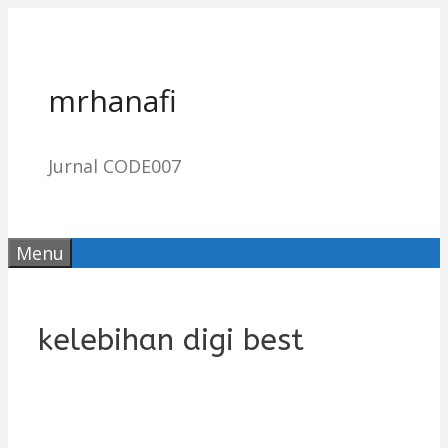
Skip
to
content
mrhanafi
Jurnal CODE007
Menu
kelebihan digi best