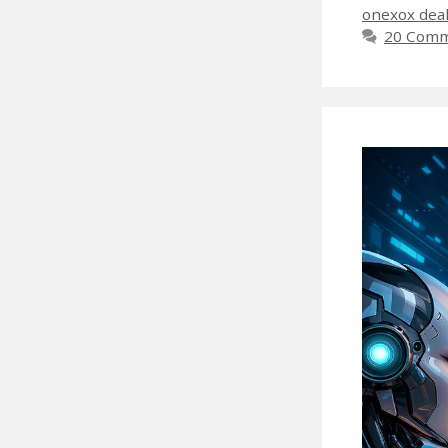
onexox dea
20 Com