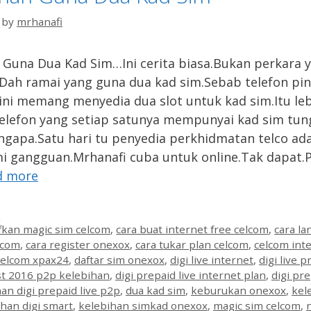
by
mrhanafi
 Guna Dua Kad Sim…Ini cerita biasa.Bukan perkara 
.Dah ramai yang guna dua kad sim.Sebab telefon pin
ini memang menyedia dua slot untuk kad sim.Itu leb
telefon yang setiap satunya mempunyai kad sim tun
gapa.Satu hari tu penyedia perkhidmatan telco ad
 gangguan.Mrhanafi cuba untuk online.Tak dapat.
d more
es
n
ifkan magic sim celcom
,
cara buat internet free celcom
,
cara l
lcom
,
cara register onexox
,
cara tukar plan celcom
,
celcom int
celcom xpax24
,
daftar sim onexox
,
digi live internet
,
digi live 
st 2016 p2p kelebihan
,
digi prepaid live internet plan
,
digi pre
an digi prepaid live p2p
,
dua kad sim
,
keburukan onexox
,
kel
han digi smart
,
kelebihan simkad onexox
,
magic sim celcom
,