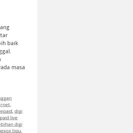
yang
tar
ih baik
ggal.
a
Pada masa
anggan
ernet
,
prepaid
,
digi
paid live
ebihan digi
nexox tipu
,