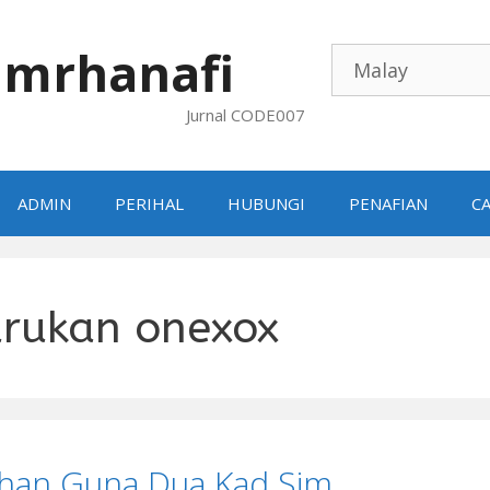
mrhanafi
Jurnal CODE007
ADMIN
PERIHAL
HUBUNGI
PENAFIAN
CA
rukan onexox
ihan Guna Dua Kad Sim