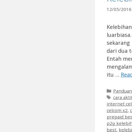
12/05/2016
Kelebihan
luarbiasa
sekarang 
dari dua 
Entah men
mengalami
itu …
Rea
Categori
Pandua
Tags
cara akt
internet ce
celcom x2
,
prepaid be
p2p kelebih
best
,
kelebi