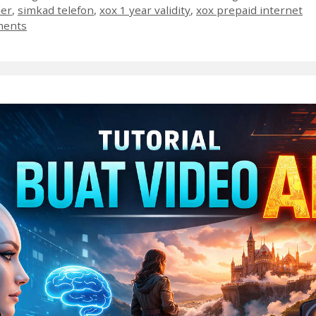
ler
,
simkad telefon
,
xox 1 year validity
,
xox prepaid internet
ments