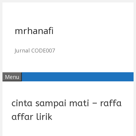
Skip
to
content
mrhanafi
Jurnal CODE007
Menu
cinta sampai mati – raffa
affar lirik