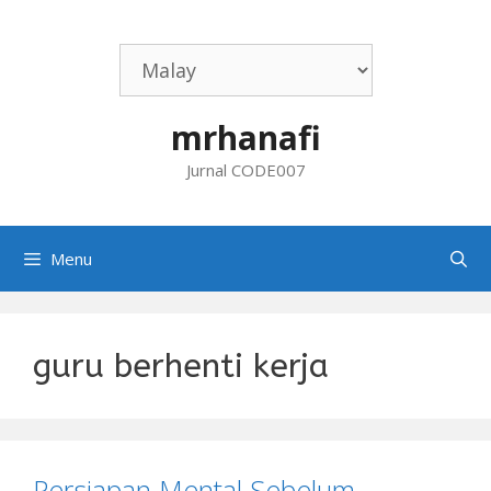
Skip
to
content
mrhanafi
Jurnal CODE007
Menu
guru berhenti kerja
Persiapan Mental Sebelum