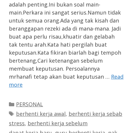
adalah penting.Ini bukan soal main-
main.Perkara ini sangat serius.Namun tidak
untuk semua orang.Ada yang tak kisah dan
beranggapan rezeki ada di mana-mana. Jadi
buat apa perlu risau,khuatir dan gelabah
tak tentu arah.Kata hati pergilah buat
keputusan.Kata fikiran biarlah bagi tempoh
bertenang,Cari ketenangan sebelum
membuat keputusan. Persoalannya
mrhanafi tetap akan buat keputusan …
Read
more
Categories
PERSONAL
Tags
berhenti kerja awal
,
berhenti kerja sebab
stress
,
berhenti kerja sebelum
dapat kerja baru
,
guru berhenti kerja
,
nak