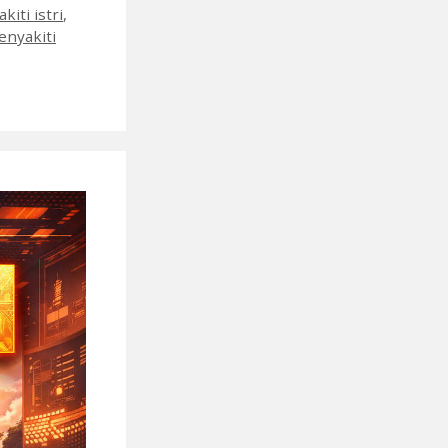
iti istri
,
enyakiti