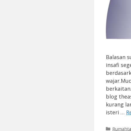
Balasan s
insafi se
berdasark
wajar.Mu
berkaitan
blog thea
kurang la
isteri …
R
Categori
Rumaht