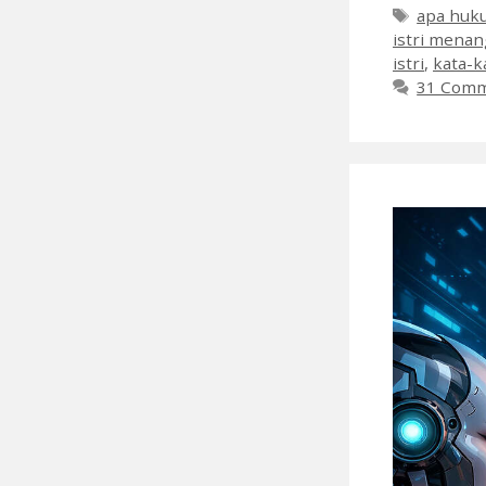
Tags
apa huku
istri menan
istri
,
kata-k
31 Com