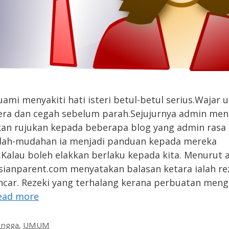
uami menyakiti hati isteri betul-betul serius.Wajar u
gera dan cegah sebelum parah.Sejujurnya admin men
an rujukan kepada beberapa blog yang admin rasa
dah-mudahan ia menjadi panduan kepada mereka
.Kalau boleh elakkan berlaku kepada kita. Menurut a
sianparent.com menyatakan balasan ketara ialah re
ncar. Rezeki yang terhalang kerana perbuatan meng
ead more
es
angga
,
UMUM