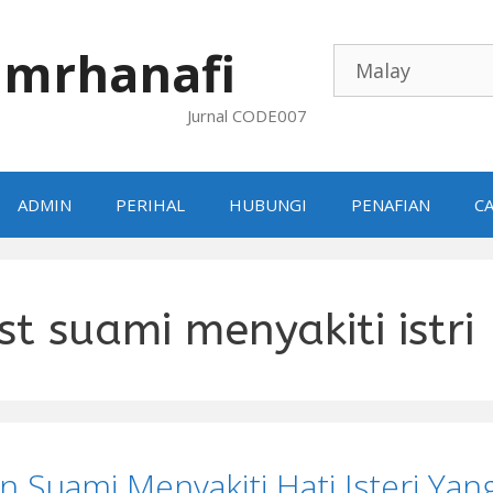
mrhanafi
Jurnal CODE007
ADMIN
PERIHAL
HUBUNGI
PENAFIAN
CA
st suami menyakiti istri
n Suami Menyakiti Hati Isteri Yan