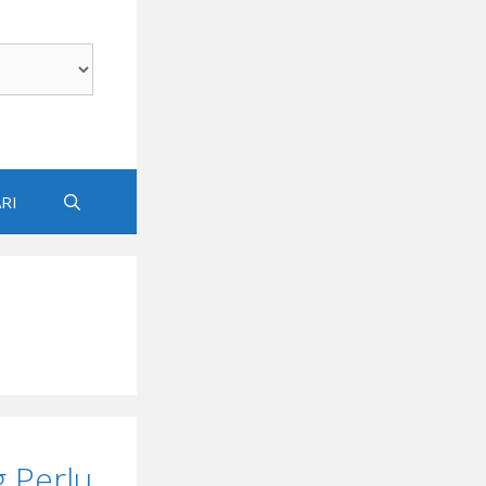
RI
g Perlu