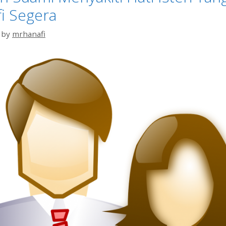
fi Segera
by
mrhanafi