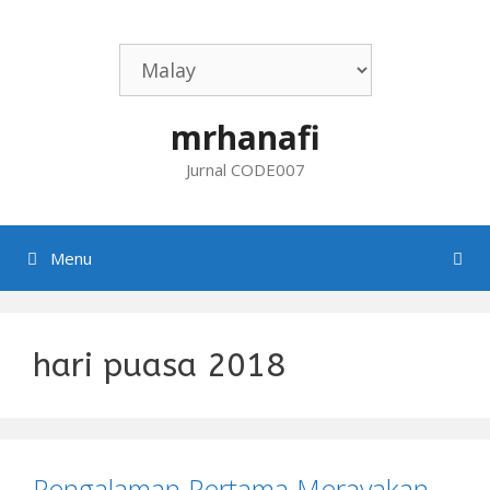
Skip
to
content
mrhanafi
Jurnal CODE007
Menu
hari puasa 2018
Pengalaman Pertama Merayakan