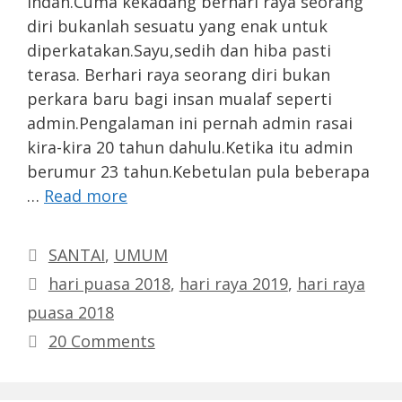
indah.Cuma kekadang berhari raya seorang
diri bukanlah sesuatu yang enak untuk
diperkatakan.Sayu,sedih dan hiba pasti
terasa. Berhari raya seorang diri bukan
perkara baru bagi insan mualaf seperti
admin.Pengalaman ini pernah admin rasai
kira-kira 20 tahun dahulu.Ketika itu admin
berumur 23 tahun.Kebetulan pula beberapa
…
Read more
Categories
SANTAI
,
UMUM
Tags
hari puasa 2018
,
hari raya 2019
,
hari raya
puasa 2018
20 Comments