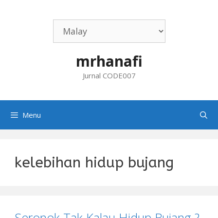
Skip
to
content
mrhanafi
Jurnal CODE007
Menu
kelebihan hidup bujang
Seronok Tak Kalau Hidup Bujang ?