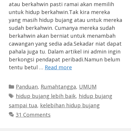
atau berkahwin pasti ramai akan memilih
untuk hidup berkahwin.Tak kira mereka
yang masih hidup bujang atau untuk mereka
sudah berkahwin. Cumanya mereka sudah
berkahwin akan berniat untuk menambah
cawangan yang sedia ada.Sekadar niat dapat
pahala juga tu. Dalam artikel ini admin ingin
berkongsi pendapat peribadi.Namun belum
tentu betul …
Read more
Categories
Panduan
,
Rumahtangga
,
UMUM
Tags
hidup bujang lebih baik
,
hidup bujang
sampai tua
,
kelebihan hidup bujang
31 Comments