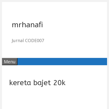
Skip
to
content
mrhanafi
Jurnal CODE007
Menu
kereta bajet 20k