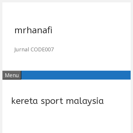
Skip
to
content
mrhanafi
Jurnal CODE007
Menu
kereta sport malaysia