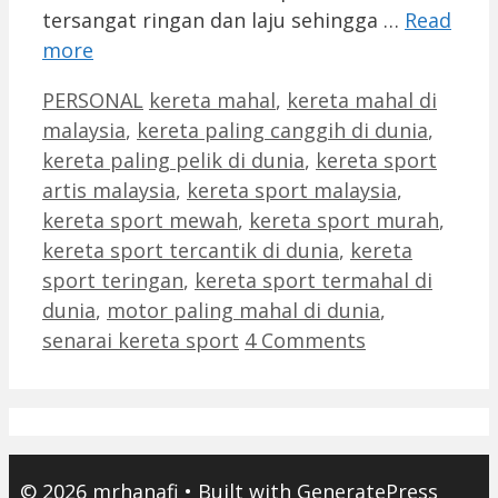
tersangat ringan dan laju sehingga …
Read
more
Categories
Tags
PERSONAL
kereta mahal
,
kereta mahal di
malaysia
,
kereta paling canggih di dunia
,
kereta paling pelik di dunia
,
kereta sport
artis malaysia
,
kereta sport malaysia
,
kereta sport mewah
,
kereta sport murah
,
kereta sport tercantik di dunia
,
kereta
sport teringan
,
kereta sport termahal di
dunia
,
motor paling mahal di dunia
,
senarai kereta sport
4 Comments
© 2026 mrhanafi
• Built with
GeneratePress