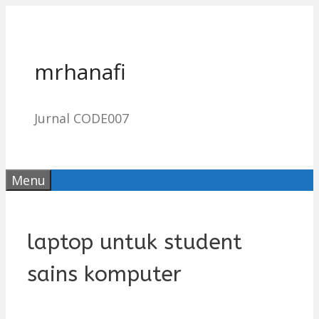
Skip
to
content
mrhanafi
Jurnal CODE007
Menu
laptop untuk student
sains komputer