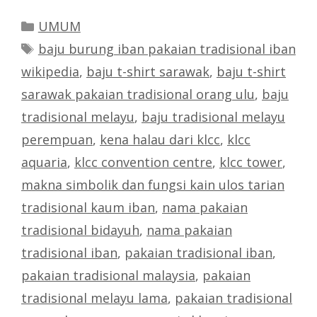
Categories
UMUM
Tags
baju burung iban pakaian tradisional iban
wikipedia
,
baju t-shirt sarawak
,
baju t-shirt
sarawak pakaian tradisional orang ulu
,
baju
tradisional melayu
,
baju tradisional melayu
perempuan
,
kena halau dari klcc
,
klcc
aquaria
,
klcc convention centre
,
klcc tower
,
makna simbolik dan fungsi kain ulos tarian
tradisional kaum iban
,
nama pakaian
tradisional bidayuh
,
nama pakaian
tradisional iban
,
pakaian tradisional iban
,
pakaian tradisional malaysia
,
pakaian
tradisional melayu lama
,
pakaian tradisional