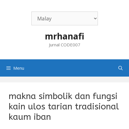
Skip
to
content
mrhanafi
Jurnal CODE007
Menu
makna simbolik dan fungsi
kain ulos tarian tradisional
kaum iban