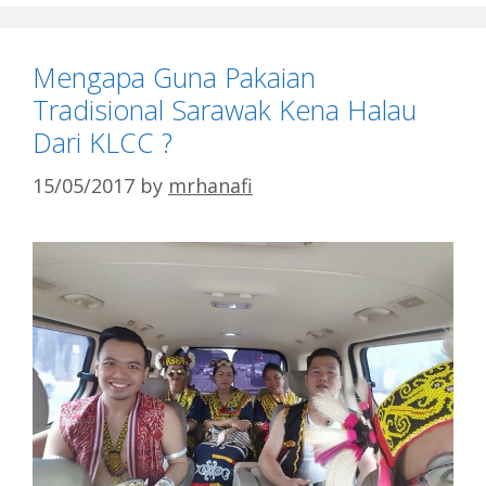
Mengapa Guna Pakaian
Tradisional Sarawak Kena Halau
Dari KLCC ?
15/05/2017
by
mrhanafi