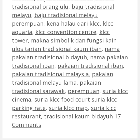
tradisional orang ulu
,
baju tradisional
melayu
,
baju tradisional melayu
perempuan
,
kena halau dari klcc
,
klcc
aquaria
,
klcc convention centre
,
klcc
tower
,
makna simbolik dan fungsi kain
ulos tarian tradisional kaum iban
,
nama
pakaian tradisional bidayuh
,
nama pakaian
tradisional iban
,
pakaian tradisional iban
,
pakaian tradisional malaysia
,
pakaian
tradisional melayu lama
,
pakaian
tradisional sarawak
,
perempuan
,
suria klcc
cinema
,
suria klcc food court suria klcc
parking rate
,
suria klcc map
,
suria klcc
restaurant
,
tradisional kaum bidayuh
17
Comments