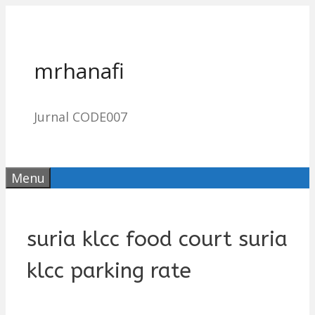
Skip
to
content
mrhanafi
Jurnal CODE007
Menu
suria klcc food court suria
klcc parking rate