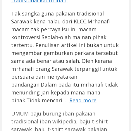
Tak sangka guna pakaian tradisional
Sarawak kena halau dari KLCC.Mrhanafi
macam tak percaya.Isu ini macam
kontroversi.Seolah-olah mainan pihak
tertentu. Penulisan artikel ini bukan untuk
mengembar gemburkan perkara tersebut
sama ada benar atau salah. Oleh kerana
mrhanafi orang Sarawak terpanggil untuk
bersuara dan menyatakan
pandangan.Dalam pada itu mrhanafi tidak
menunding jari kepada mana mana
pihak.Tidak mencari …
Read more
Categories
Tags
UMUM
baju burung iban pakaian
tradisional iban wikipedia
,
baju t-shirt
sarawak
,
baju t-shirt sarawak pakaian