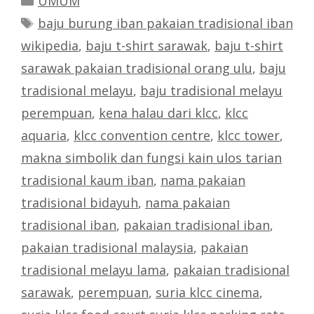
UMUM
Tags
baju burung iban pakaian tradisional iban
wikipedia
,
baju t-shirt sarawak
,
baju t-shirt
sarawak pakaian tradisional orang ulu
,
baju
tradisional melayu
,
baju tradisional melayu
perempuan
,
kena halau dari klcc
,
klcc
aquaria
,
klcc convention centre
,
klcc tower
,
makna simbolik dan fungsi kain ulos tarian
tradisional kaum iban
,
nama pakaian
tradisional bidayuh
,
nama pakaian
tradisional iban
,
pakaian tradisional iban
,
pakaian tradisional malaysia
,
pakaian
tradisional melayu lama
,
pakaian tradisional
sarawak
,
perempuan
,
suria klcc cinema
,