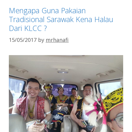
Mengapa Guna Pakaian
Tradisional Sarawak Kena Halau
Dari KLCC ?
15/05/2017
by
mrhanafi