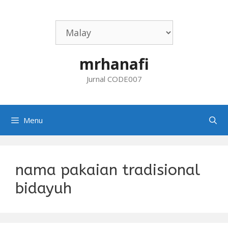
Skip
to
content
mrhanafi
Jurnal CODE007
Menu
nama pakaian tradisional
bidayuh