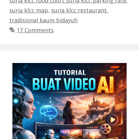
suria klcc food court suria klcc parking rate
,
suria klcc map
,
suria klcc restaurant
,
tradisional kaum bidayuh
17 Comments