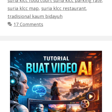
suria klcc food court suria klcc parking rate
,
suria klcc map
,
suria klcc restaurant
,
tradisional kaum bidayuh
17 Comments