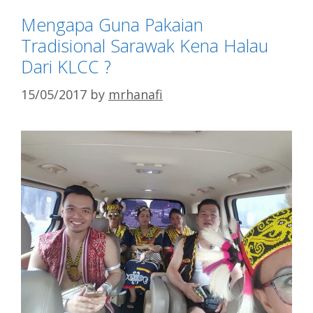
Mengapa Guna Pakaian
Tradisional Sarawak Kena Halau
Dari KLCC ?
15/05/2017
by
mrhanafi