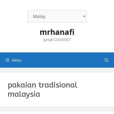
Skip
to
content
mrhanafi
Jurnal CODE007
Menu
pakaian tradisional
malaysia