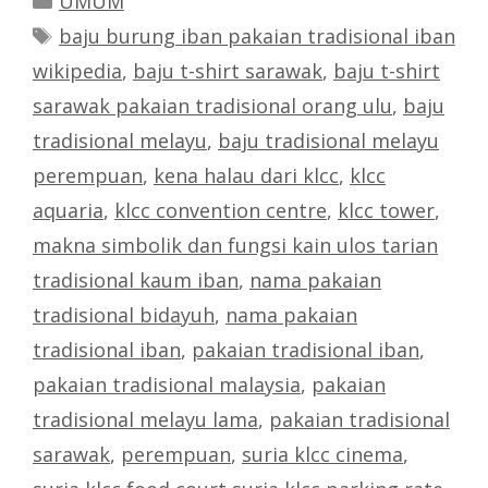
UMUM
Tags
baju burung iban pakaian tradisional iban
wikipedia
,
baju t-shirt sarawak
,
baju t-shirt
sarawak pakaian tradisional orang ulu
,
baju
tradisional melayu
,
baju tradisional melayu
perempuan
,
kena halau dari klcc
,
klcc
aquaria
,
klcc convention centre
,
klcc tower
,
makna simbolik dan fungsi kain ulos tarian
tradisional kaum iban
,
nama pakaian
tradisional bidayuh
,
nama pakaian
tradisional iban
,
pakaian tradisional iban
,
pakaian tradisional malaysia
,
pakaian
tradisional melayu lama
,
pakaian tradisional
sarawak
,
perempuan
,
suria klcc cinema
,