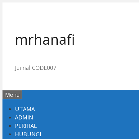
Skip
to
content
mrhanafi
Jurnal CODE007
Menu
UTAMA
ADMIN
PERIHAL
HUBUNGI