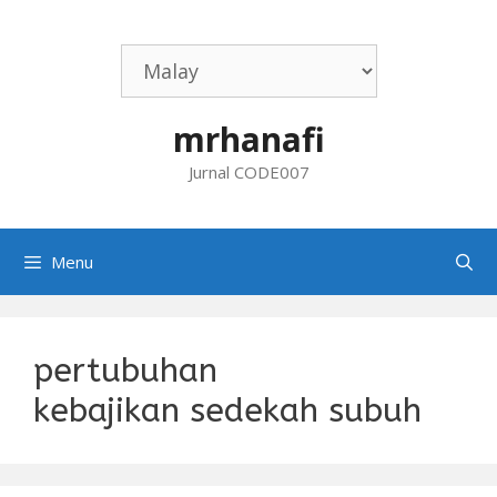
Skip
to
content
mrhanafi
Jurnal CODE007
Menu
pertubuhan
kebajikan sedekah subuh