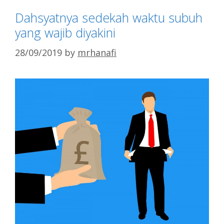
Dahsyatnya sedekah waktu subuh
yang wajib diyakini
28/09/2019
by
mrhanafi