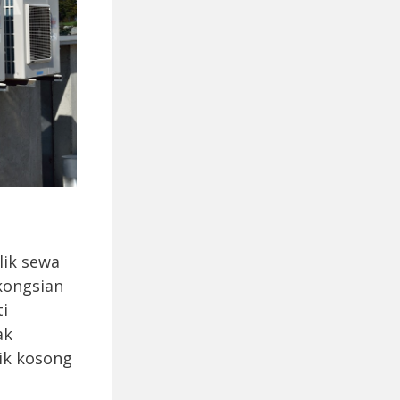
lik sewa
kongsian
ti
ak
ik kosong