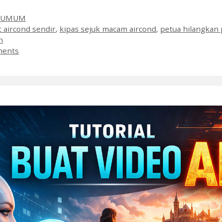
es
,
UMUM
t aircond sendir
,
kipas sejuk macam aircond
,
petua hilangkan
n
ments