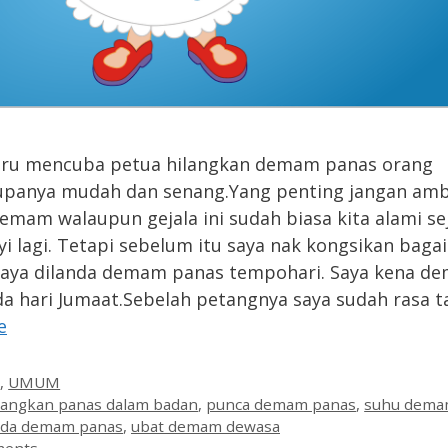
aru mencuba petua hilangkan demam panas orang
upanya mudah dan senang.Yang penting jangan am
emam walaupun gejala ini sudah biasa kita alami sej
i lagi. Tetapi sebelum itu saya nak kongsikan bag
saya dilanda demam panas tempohari. Saya kena d
a hari Jumaat.Sebelah petangnya saya sudah rasa 
e
es
n
,
UMUM
langkan panas dalam badan
,
punca demam panas
,
suhu dema
nda demam panas
,
ubat demam dewasa
ments