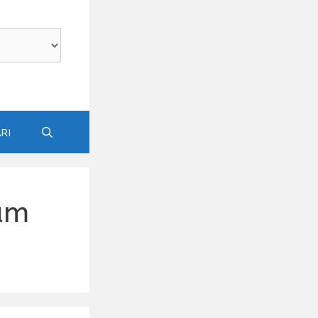
RI
am