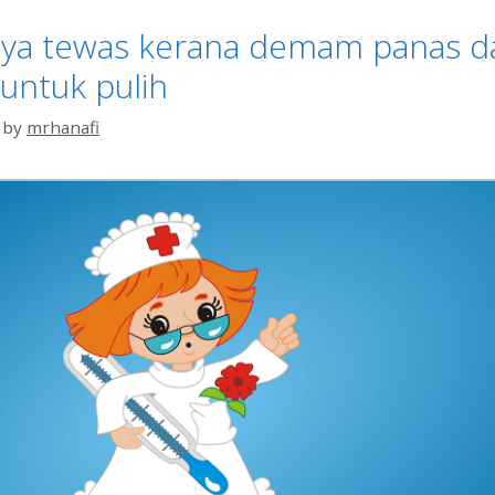
nya tewas kerana demam panas da
untuk pulih
by
mrhanafi