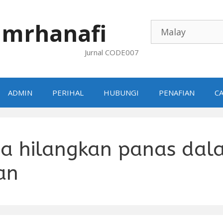
mrhanafi
Jurnal CODE007
ADMIN
PERIHAL
HUBUNGI
PENAFIAN
CA
a hilangkan panas dal
an