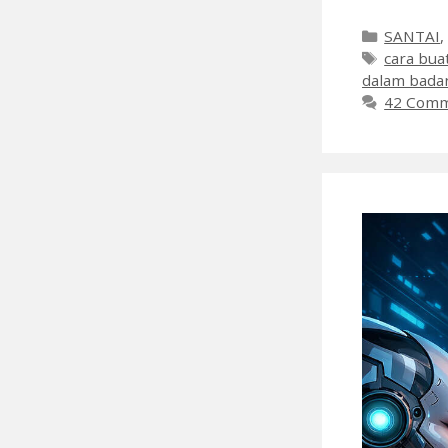
Categori
SANTAI
Tags
cara bua
dalam bada
42 Com