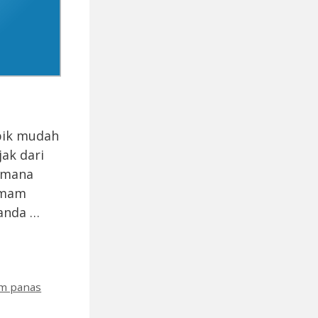
bik mudah
ak dari
aimana
emam
tanda …
m panas