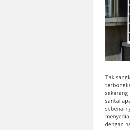
Tak sangk
terbongka
sekarang 
santai apa
sebenarny
menyediak
dengan h