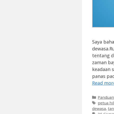
Saya bah
dewasa.R
tentang d
zaman bay
keadaan 
panas pad
Read mor
Categori
Pandua
Tags
petua hi
dewasa
,
ta
36 Com