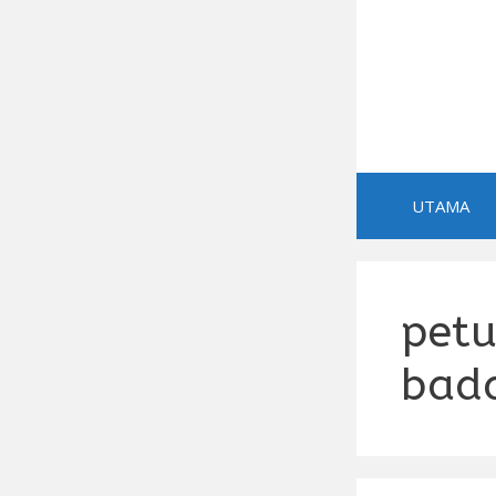
Skip
to
content
UTAMA
petu
bad