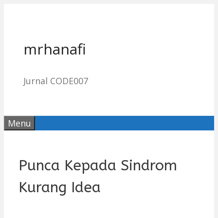
Skip
to
content
mrhanafi
Jurnal CODE007
Menu
Punca Kepada Sindrom
Kurang Idea