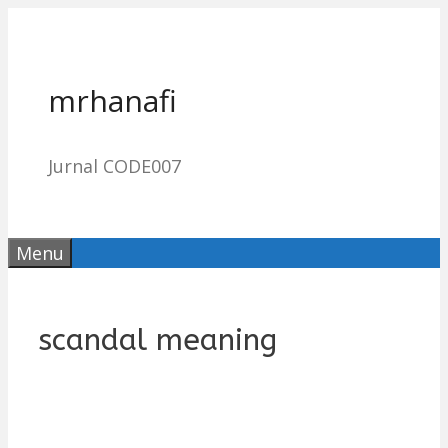
Skip
to
content
mrhanafi
Jurnal CODE007
Menu
scandal meaning