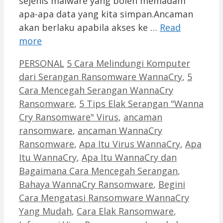
sejenis malware yang boleh memadam
apa-apa data yang kita simpan.Ancaman
akan berlaku apabila akses ke …
Read
more
Categories
Tags
PERSONAL
5 Cara Melindungi Komputer
dari Serangan Ransomware WannaCry
,
5
Cara Mencegah Serangan WannaCry
Ransomware
,
5 Tips Elak Serangan "Wanna
Cry Ransomware" Virus
,
ancaman
ransomware
,
ancaman WannaCry
Ransomware
,
Apa Itu Virus WannaCry
,
Apa
Itu WannaCry
,
Apa Itu WannaCry dan
Bagaimana Cara Mencegah Serangan
,
Bahaya WannaCry Ransomware
,
Begini
Cara Mengatasi Ransomware WannaCry
Yang Mudah
,
Cara Elak Ransomware
,