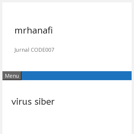
Skip
to
content
mrhanafi
Jurnal CODE007
Menu
virus siber