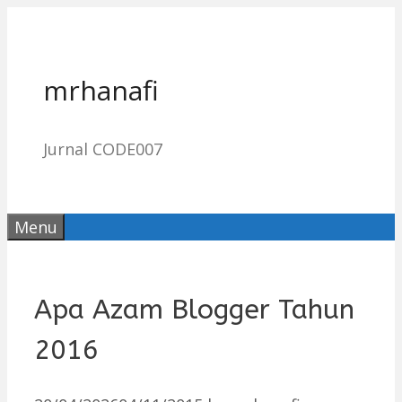
Skip
to
content
mrhanafi
Jurnal CODE007
Menu
Apa Azam Blogger Tahun
2016