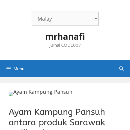
Skip
to
content
mrhanafi
Jurnal CODE007
Menu
Ayam Kampung Pansuh
antara produk Sarawak