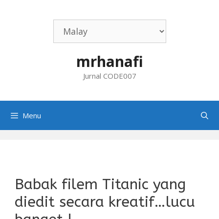
Skip
to
content
mrhanafi
Jurnal CODE007
Menu
Babak filem Titanic yang
diedit secara kreatif…lucu