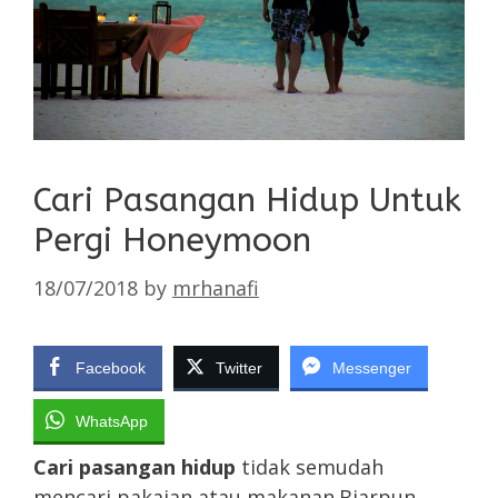
Cari Pasangan Hidup Untuk
Pergi Honeymoon
18/07/2018
by
mrhanafi
Facebook
Twitter
Messenger
WhatsApp
Cari pasangan hidup
tidak semudah
mencari pakaian atau makanan.Biarpun