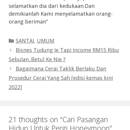
selamatkan dia dari kedukaan.Dan
demikianlah Kami menyelamatkan orang-
orang beriman”
Categories
SANTAI
,
UMUM
Bisnes Tudung Je Tapi Income RM15 Ribu
Sebulan..Betul Ke Nie ?
Bagaimana Cerai Taklik Berlaku Dan
Prosedur Cerai Yang Sah [edisi kemas kini
2022]
21 thoughts on “Cari Pasangan
Hidup Untuk Pergi Honeymoon”