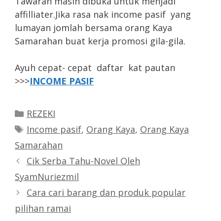
Tawaran masih dibuka untuk menjadi
affilliater.Jika rasa nak income pasif yang
lumayan jomlah bersama orang Kaya
Samarahan buat kerja promosi gila-gila.
Ayuh cepat- cepat daftar kat pautan
>>>
INCOME PASIF
Categories
REZEKI
Tags
Income pasif
,
Orang Kaya
,
Orang Kaya
Samarahan
Cik Serba Tahu-Novel Oleh
SyamNuriezmil
Cara cari barang dan produk popular
pilihan ramai