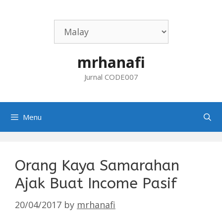
Skip
to
content
mrhanafi
Jurnal CODE007
Menu
Orang Kaya Samarahan
Ajak Buat Income Pasif
20/04/2017
by
mrhanafi