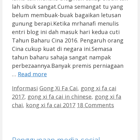
lah sibuk sangat.Cuma semangat tu yang
belum membuak-buak bagaikan letusan
gunung berapi.Ketika mrhanafi menulis
entri blog ini dah masuk hari kedua cuti
Tahun Baharu Cina 2016. Pengaruh orang
Cina cukup kuat di negara ini.Semasa
tahun baharu sahaja sangat nampak
perbezaannya.Banyak premis perniagaan
…
Read more
Categories
Tags
Informasi
Gong Xi Fa Cai
,
gong xi fa cai
2017
,
gong xi fa cai in chinese
,
gong xi fa
chai
,
kong xi fa cai 2017
18 Comments