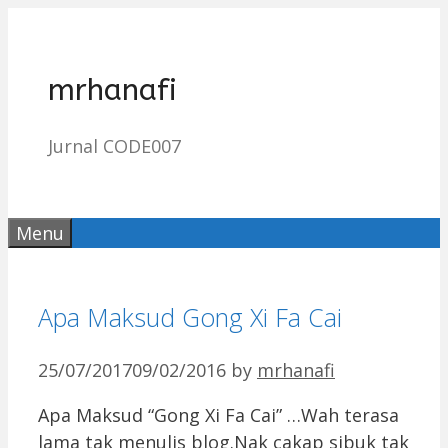
Skip
to
content
mrhanafi
Jurnal CODE007
Menu
Apa Maksud Gong Xi Fa Cai
25/07/2017
09/02/2016
by
mrhanafi
Apa Maksud “Gong Xi Fa Cai” …Wah terasa
lama tak menulis blog.Nak cakap sibuk tak