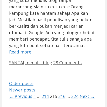
yang suka menulis blog tanpa
merancang.Main suka-suka je.Orang
kampung kata hantam sahaja.Apa kan
jadi.Mestilah hasil penulisan yang belum
berkualiti dan bukan menjadi carian
utama di Google. Ada yang blogger hebat
memberi pendapat.Kita tulis sahaja apa
yang kita buat setiap hari terutama …
Read more
Categories
Tags
SANTAI
menulis blog
28 Comments
Older posts
Newer posts
Page
Page
Page
Page
Page
←
Previous
1
…
214
215
216
…
224
Next
→