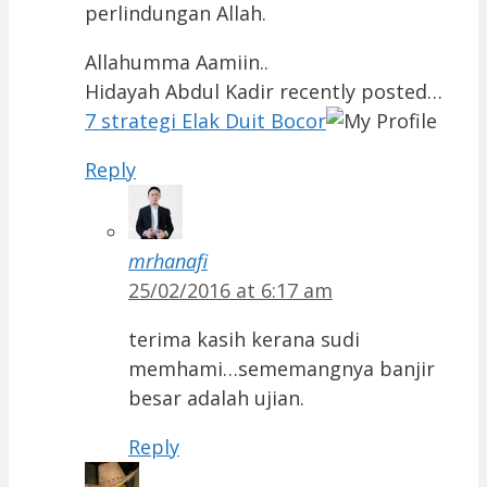
perlindungan Allah.
Allahumma Aamiin..
Hidayah Abdul Kadir recently posted…
7 strategi Elak Duit Bocor
Reply
mrhanafi
25/02/2016 at 6:17 am
terima kasih kerana sudi
memhami…sememangnya banjir
besar adalah ujian.
Reply