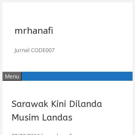
Skip
to
content
mrhanafi
Jurnal CODE007
Menu
Sarawak Kini Dilanda
Musim Landas