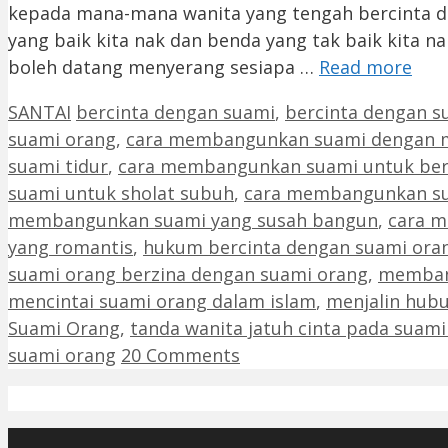
kepada mana-mana wanita yang tengah bercinta 
yang baik kita nak dan benda yang tak baik kita nak
boleh datang menyerang sesiapa …
Read more
Categories
Tags
SANTAI
bercinta dengan suami
,
bercinta dengan s
suami orang
,
cara membangunkan suami dengan 
suami tidur
,
cara membangunkan suami untuk ber
suami untuk sholat subuh
,
cara membangunkan su
membangunkan suami yang susah bangun
,
cara m
yang romantis
,
hukum bercinta dengan suami ora
suami orang berzina dengan suami orang
,
membang
mencintai suami orang dalam islam
,
menjalin hub
Suami Orang
,
tanda wanita jatuh cinta pada suami
suami orang
20 Comments