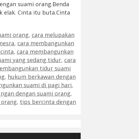
dengan suami orang.Benda
 elak. Cinta itu buta.Cinta
uami orang
,
cara melupakan
mesra
,
cara membangunkan
cinta
,
cara membangunkan
ami yang sedang tidur
,
cara
embangunkan tidur suami
ng
,
hukum berkawan dengan
unkan suami di pagi hari
,
ungan dengan suami orang
,
 orang
,
tips bercinta dengan