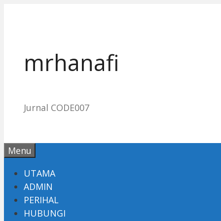
Skip
to
content
mrhanafi
Jurnal CODE007
Menu
UTAMA
ADMIN
PERIHAL
HUBUNGI