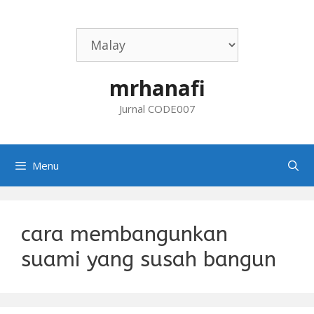
Skip
to
content
mrhanafi
Jurnal CODE007
Menu
cara membangunkan
suami yang susah bangun