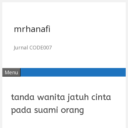
Skip
to
content
mrhanafi
Jurnal CODE007
Menu
tanda wanita jatuh cinta
pada suami orang