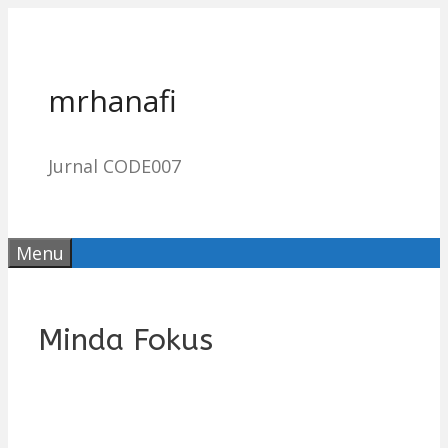
Skip
to
content
mrhanafi
Jurnal CODE007
Menu
Minda Fokus