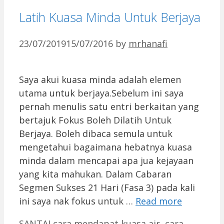
Latih Kuasa Minda Untuk Berjaya
23/07/2019
15/07/2016
by
mrhanafi
Saya akui kuasa minda adalah elemen
utama untuk berjaya.Sebelum ini saya
pernah menulis satu entri berkaitan yang
bertajuk Fokus Boleh Dilatih Untuk
Berjaya. Boleh dibaca semula untuk
mengetahui bagaimana hebatnya kuasa
minda dalam mencapai apa jua kejayaan
yang kita mahukan. Dalam Cabaran
Segmen Sukses 21 Hari (Fasa 3) pada kali
ini saya nak fokus untuk …
Read more
Categories
Tags
SANTAI
cara mendapat kuasa air
,
cara