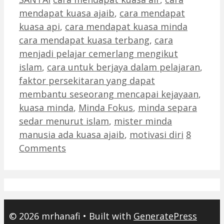
mendapat kuasa ajaib
,
cara mendapat
kuasa api
,
cara mendapat kuasa minda
cara mendapat kuasa terbang
,
cara
menjadi pelajar cemerlang mengikut
islam
,
cara untuk berjaya dalam pelajaran
,
faktor persekitaran yang dapat
membantu seseorang mencapai kejayaan
,
kuasa minda
,
Minda Fokus
,
minda separa
sedar menurut islam
,
mister minda
manusia ada kuasa ajaib
,
motivasi diri
8
Comments
© 2026 mrhanafi
• Built with
GeneratePress