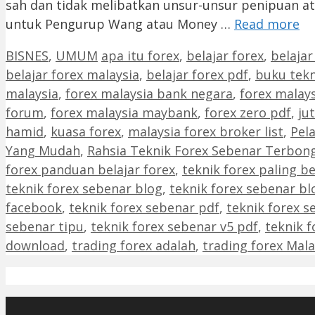
sah dan tidak melibatkan unsur-unsur penipuan at
untuk Pengurup Wang atau Money …
Read more
Categories
Tags
BISNES
,
UMUM
apa itu forex
,
belajar forex
,
belaja
belajar forex malaysia
,
belajar forex pdf
,
buku tekn
malaysia
,
forex malaysia bank negara
,
forex malay
forum
,
forex malaysia maybank
,
forex zero pdf
,
ju
hamid
,
kuasa forex
,
malaysia forex broker list
,
Pel
Yang Mudah
,
Rahsia Teknik Forex Sebenar Terbon
forex panduan belajar forex
,
teknik forex paling b
teknik forex sebenar blog
,
teknik forex sebenar b
facebook
,
teknik forex sebenar pdf
,
teknik forex s
sebenar tipu
,
teknik forex sebenar v5 pdf
,
teknik f
download
,
trading forex adalah
,
trading forex Mala