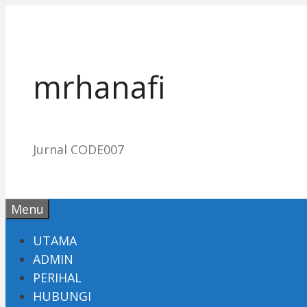
Skip
to
content
mrhanafi
Jurnal CODE007
Menu
UTAMA
ADMIN
PERIHAL
HUBUNGI