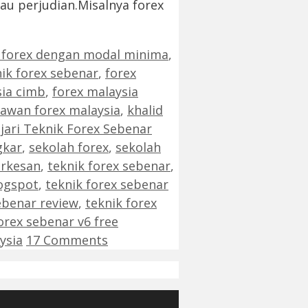
au perjudian.Misalnya forex
r forex dengan modal minima
,
ik forex sebenar
,
forex
sia cimb
,
forex malaysia
tawan forex malaysia
,
khalid
ajari Teknik Forex Sebenar
gkar
,
sekolah forex
,
sekolah
erkesan
,
teknik forex sebenar
,
logspot
,
teknik forex sebenar
ebenar review
,
teknik forex
orex sebenar v6 free
ysia
17 Comments