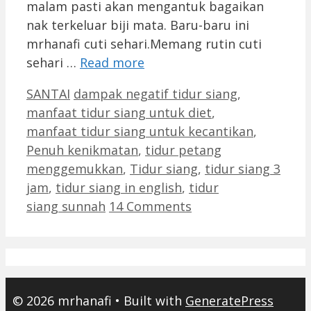
malam pasti akan mengantuk bagaikan
nak terkeluar biji mata. Baru-baru ini
mrhanafi cuti sehari.Memang rutin cuti
sehari …
Read more
Categories
Tags
SANTAI
dampak negatif tidur siang
,
manfaat tidur siang untuk diet
,
manfaat tidur siang untuk kecantikan
,
Penuh kenikmatan
,
tidur petang
menggemukkan
,
Tidur siang
,
tidur siang 3
jam
,
tidur siang in english
,
tidur
siang sunnah
14 Comments
© 2026 mrhanafi
• Built with
GeneratePress