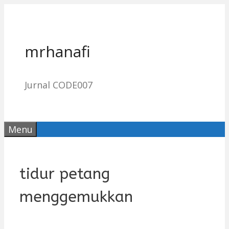
Skip
to
content
mrhanafi
Jurnal CODE007
Menu
tidur petang
menggemukkan