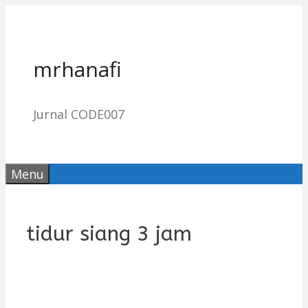
Skip
to
content
mrhanafi
Jurnal CODE007
Menu
tidur siang 3 jam