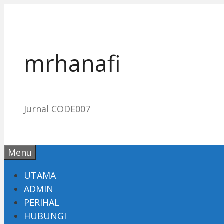
Skip
to
content
mrhanafi
Jurnal CODE007
Menu
UTAMA
ADMIN
PERIHAL
HUBUNGI