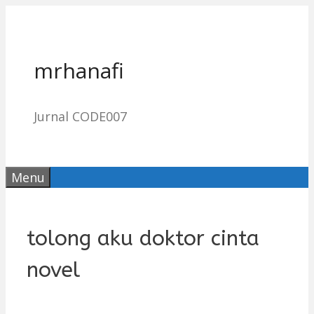
Skip
to
content
mrhanafi
Jurnal CODE007
Menu
tolong aku doktor cinta
novel