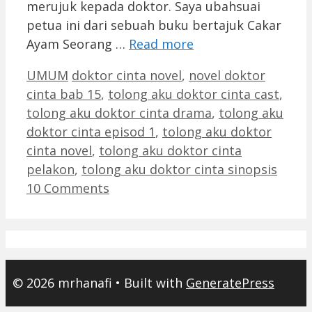
merujuk kepada doktor. Saya ubahsuai
petua ini dari sebuah buku bertajuk Cakar
Ayam Seorang …
Read more
Categories
Tags
UMUM
doktor cinta novel
,
novel doktor
cinta bab 15
,
tolong aku doktor cinta cast
,
tolong aku doktor cinta drama
,
tolong aku
doktor cinta episod 1
,
tolong aku doktor
cinta novel
,
tolong aku doktor cinta
pelakon
,
tolong aku doktor cinta sinopsis
10 Comments
© 2026 mrhanafi
• Built with
GeneratePress