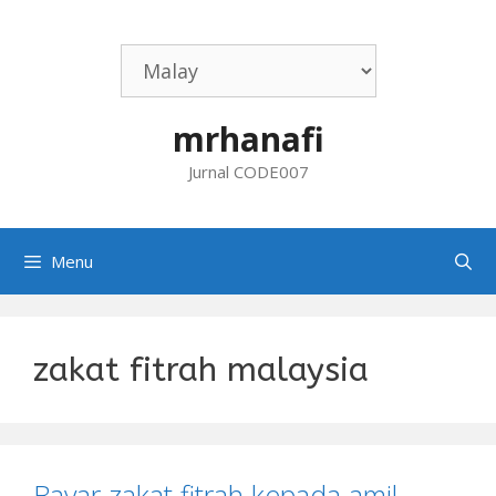
Skip
to
content
mrhanafi
Jurnal CODE007
Menu
zakat fitrah malaysia
Bayar zakat fitrah kepada amil