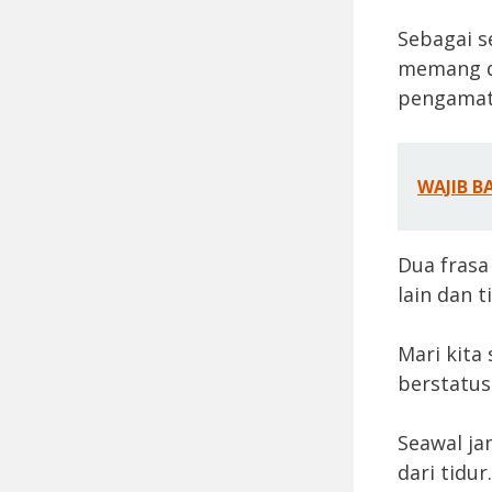
Sebagai s
memang d
pengamata
WAJIB B
Dua frasa
lain dan 
Mari kita
berstatus 
Seawal ja
dari tidur.