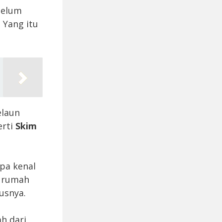
belum
 Yang itu
elaun
erti
Skim
npa kenal
i rumah
usnya.
h dari