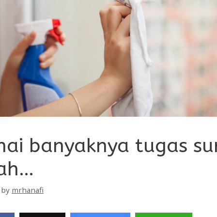
ai banyaknya tugas sur
ah…
by
mrhanafi