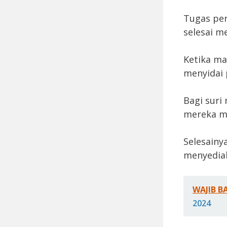
Tugas per
selesai m
Ketika m
menyidai 
Bagi suri
mereka m
Selesainy
menyedia
WAJIB B
2024