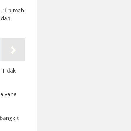
suri rumah
 dan
 Tidak
sa yang
 bangkit