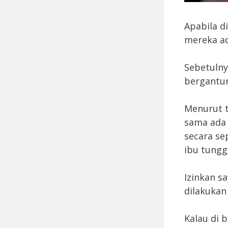
Apabila d
mereka ad
Sebetulny
bergantun
Menurut t
sama ada
secara se
ibu tungg
Izinkan s
dilakukan
Kalau di 