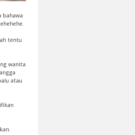
ta bahawa
Hehehehe.
ah tentu
ang wanita
tangga
balu atau
ifikan
kan.