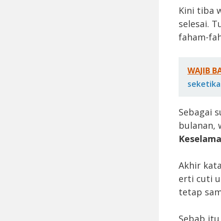
Kini tiba
selesai. 
faham-fah
WAJIB B
seketika
Sebagai s
bulanan, 
Keselamat
Akhir kat
erti cuti
tetap sam
Sebab itu