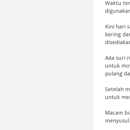
Waktu ten
digunakan
Kini hari
kering da
disediaka
Ada suri 
untuk min
pulang da
Setelah m
untuk me
Macam bi
menyusul.