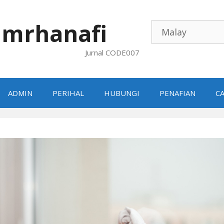
mrhanafi
Jurnal CODE007
ADMIN
PERIHAL
HUBUNGI
PENAFIAN
CA