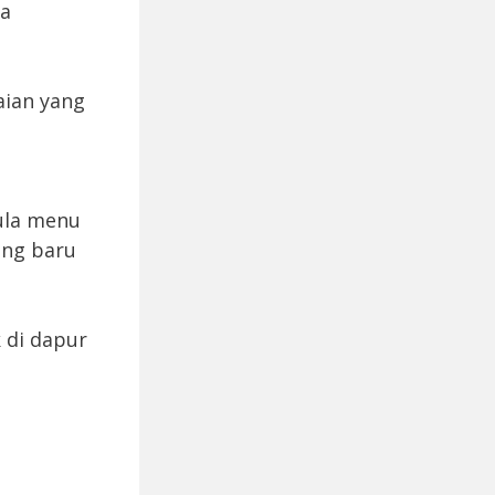
ga
aian yang
ula menu
ang baru
 di dapur