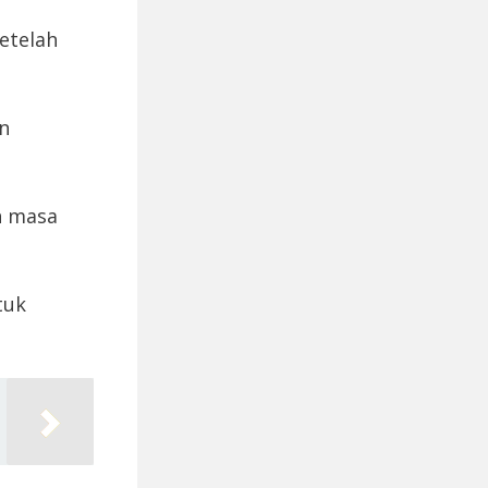
etelah
n
h masa
tuk