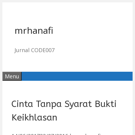
Skip
to
content
mrhanafi
Jurnal CODE007
Menu
Cinta Tanpa Syarat Bukti
Keikhlasan