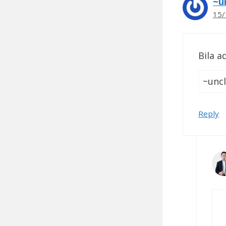
~u
15/
Bila a
~uncl
Reply