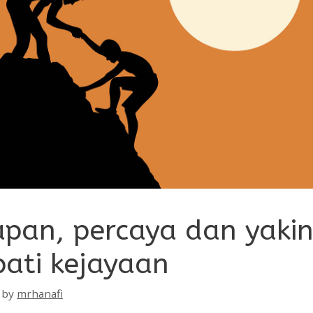
pan, percaya dan yakin
 pati kejayaan
by
mrhanafi