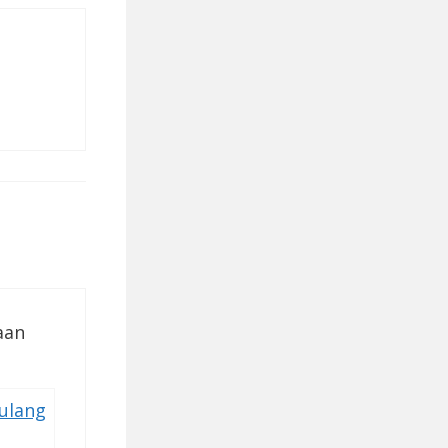
aan
ulang