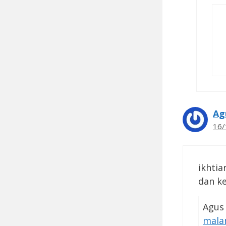
Ag
16/
ikhtia
dan k
Agus
mal