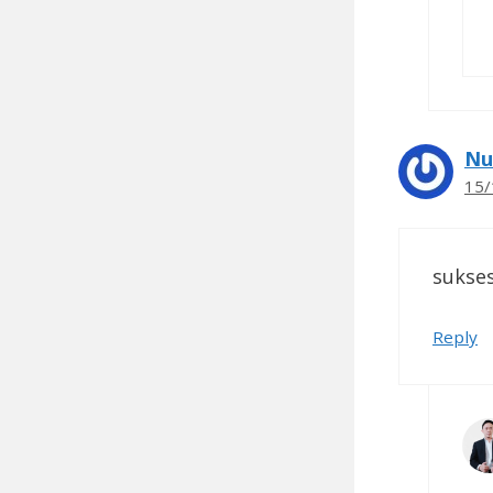
Nu
15/
sukses
Reply