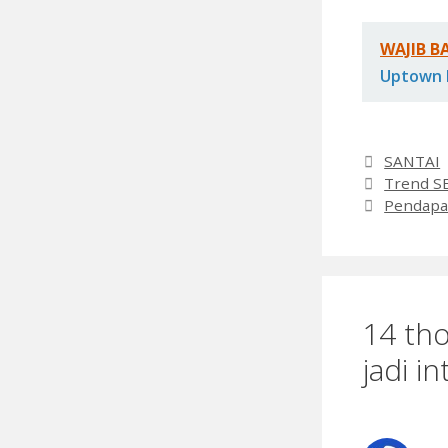
WAJIB B
Uptown 
Categori
SANTAI
Trend SE
Pendapat
14 tho
jadi in