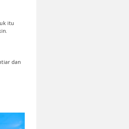
uk itu
in.
htiar dan