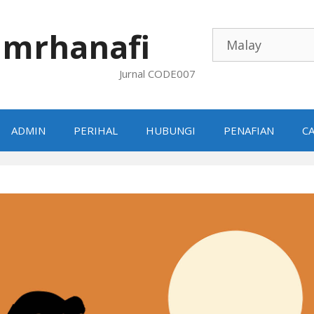
mrhanafi
Jurnal CODE007
ADMIN
PERIHAL
HUBUNGI
PENAFIAN
CA