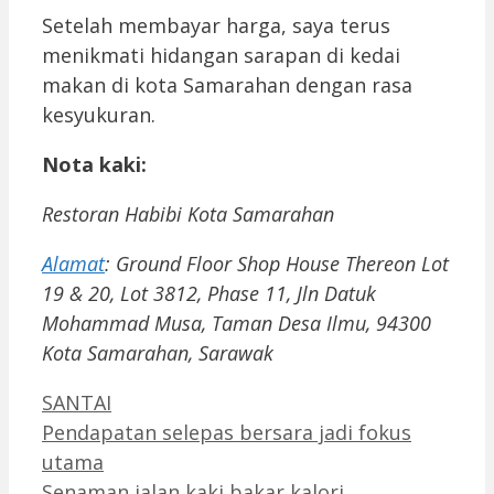
Setelah membayar harga, saya terus
menikmati hidangan sarapan di kedai
makan di kota Samarahan dengan rasa
kesyukuran.
Nota kaki:
Restoran Habibi Kota Samarahan
Alamat
:
Ground Floor Shop House Thereon Lot
19 & 20, Lot 3812, Phase 11, Jln Datuk
Mohammad Musa, Taman Desa Ilmu, 94300
Kota Samarahan, Sarawak
Categories
SANTAI
Pendapatan selepas bersara jadi fokus
utama
Senaman jalan kaki bakar kalori