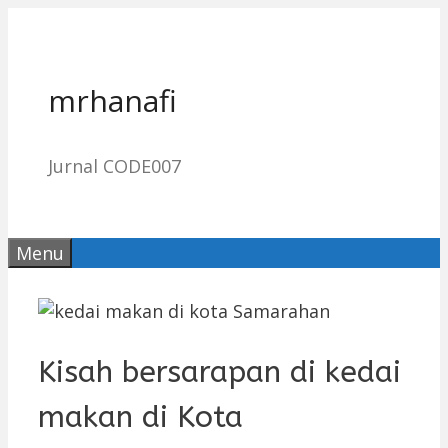
Skip
to
content
mrhanafi
Jurnal CODE007
Menu
Kisah bersarapan di kedai
makan di Kota