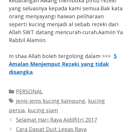
kedatangan Awang membuka pintu rezeki
yang seluasnya kepada kami semua.Bak kata
orang menyayangi haiwan peliharaan
seperti kucing menjadi al sebab rezeki dari
Allah SWT datang mencurah-curah.Aamiin Ya
Rabbil Alamiin.
In shaa Allah boleh tergolong dalam >>>
5
Amalan Menjemput Rezeki yang tidak
disangka
.
Categories
PERSONAL
Tags
jenis-jenis kucing kampung
,
kucing
persia
,
kucing siam
Selamat Hari Raya Aidilfitri 2017
Cara Dapat Duit Lepas Raya