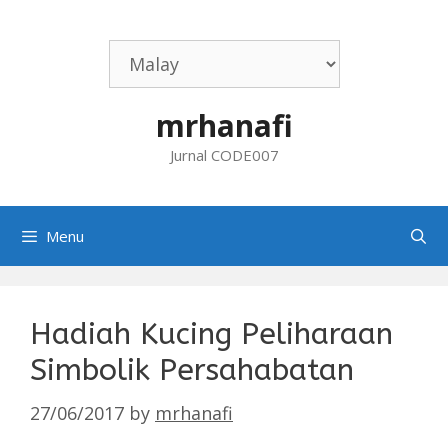
Skip
to
content
mrhanafi
Jurnal CODE007
Menu
Hadiah Kucing Peliharaan
Simbolik Persahabatan
27/06/2017
by
mrhanafi