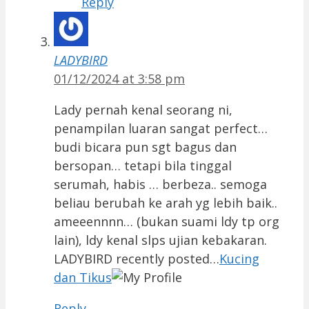
Reply
LADYBIRD
01/12/2024 at 3:58 pm
Lady pernah kenal seorang ni,
penampilan luaran sangat perfect…
budi bicara pun sgt bagus dan
bersopan… tetapi bila tinggal
serumah, habis … berbeza.. semoga
beliau berubah ke arah yg lebih baik..
ameeennnn… (bukan suami ldy tp org
lain), ldy kenal slps ujian kebakaran.
LADYBIRD recently posted…
Kucing
dan Tikus
Reply