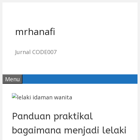
Skip
to
content
mrhanafi
Jurnal CODE007
Menu
Panduan praktikal
bagaimana menjadi lelaki