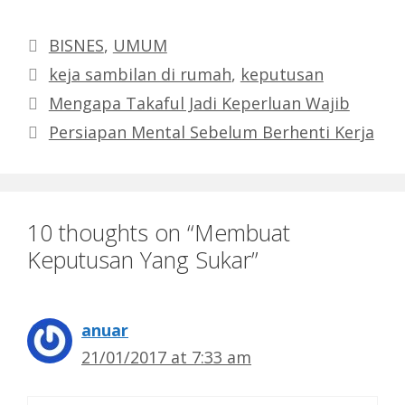
Categories
BISNES
,
UMUM
Tags
keja sambilan di rumah
,
keputusan
Mengapa Takaful Jadi Keperluan Wajib
Persiapan Mental Sebelum Berhenti Kerja
10 thoughts on “Membuat
Keputusan Yang Sukar”
anuar
21/01/2017 at 7:33 am