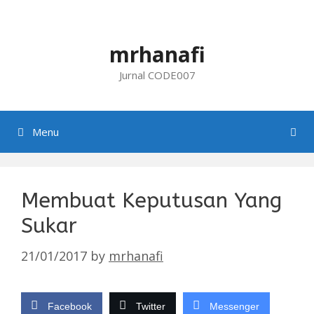
Skip
to
content
mrhanafi
Jurnal CODE007
Menu
Membuat Keputusan Yang
Sukar
21/01/2017
by
mrhanafi
Facebook
Twitter
Messenger