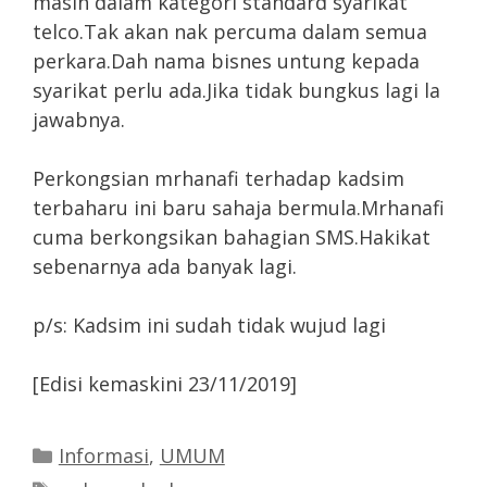
masih dalam kategori standard syarikat
telco.Tak akan nak percuma dalam semua
perkara.Dah nama bisnes untung kepada
syarikat perlu ada.Jika tidak bungkus lagi la
jawabnya.
Perkongsian mrhanafi terhadap kadsim
terbaharu ini baru sahaja bermula.Mrhanafi
cuma berkongsikan bahagian SMS.Hakikat
sebenarnya ada banyak lagi.
p/s: Kadsim ini sudah tidak wujud lagi
[Edisi kemaskini 23/11/2019]
Categories
Informasi
,
UMUM
Tags