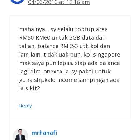
04/03/2016 at 12:16 am
mahalnya….sy selalu toptup area
RM50-RM60 untuk 3GB data dan
talian, balance RM 2-3 utk kol dan
lain-lain, tidakluak pun. kol singapore
mak saya pun lepas. siap ada balance
lagi dlm. onexox la..sy pakai untuk
guna shj..kalo income sampingan ada
la sikit2
Reply
mrhanafi