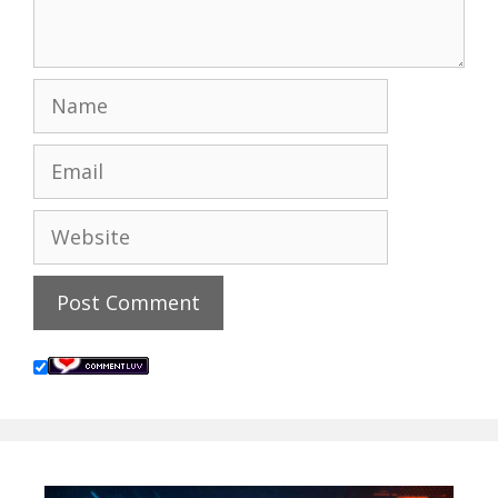
Name
Email
Website